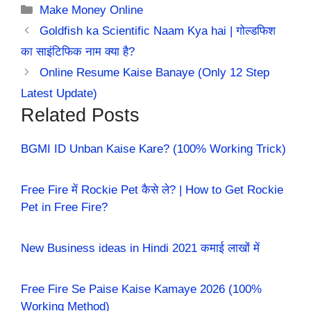
Categories
Make Money Online
Goldfish ka Scientific Naam Kya hai | गोल्डफिश
का साइंटिफिक नाम क्या है?
Online Resume Kaise Banaye (Only 12 Step
Latest Update)
Related Posts
BGMI ID Unban Kaise Kare? (100% Working Trick)
Free Fire में Rockie Pet कैसे ले? | How to Get Rockie
Pet in Free Fire?
New Business ideas in Hindi 2021 कमाई लाखों में
Free Fire Se Paise Kaise Kamaye 2026 (100%
Working Method)