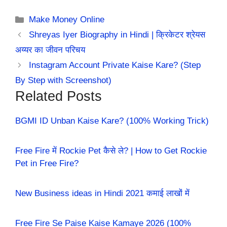
Categories
Make Money Online
Shreyas Iyer Biography in Hindi | क्रिकेटर श्रेयस
अय्यर का जीवन परिचय
Instagram Account Private Kaise Kare? (Step
By Step with Screenshot)
Related Posts
BGMI ID Unban Kaise Kare? (100% Working Trick)
Free Fire में Rockie Pet कैसे ले? | How to Get Rockie
Pet in Free Fire?
New Business ideas in Hindi 2021 कमाई लाखों में
Free Fire Se Paise Kaise Kamaye 2026 (100%