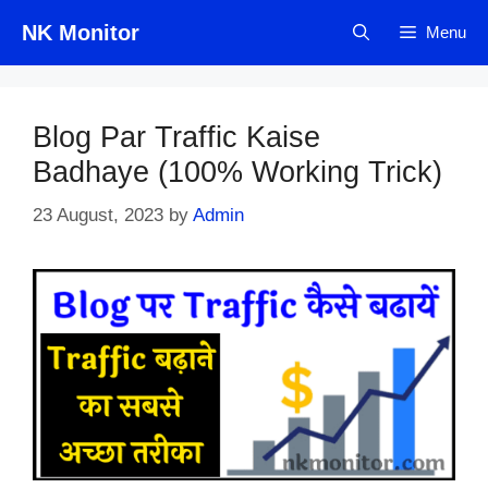
Skip
NK Monitor
Menu
to
content
Blog Par Traffic Kaise
Badhaye (100% Working Trick)
23 August, 2023
by
Admin