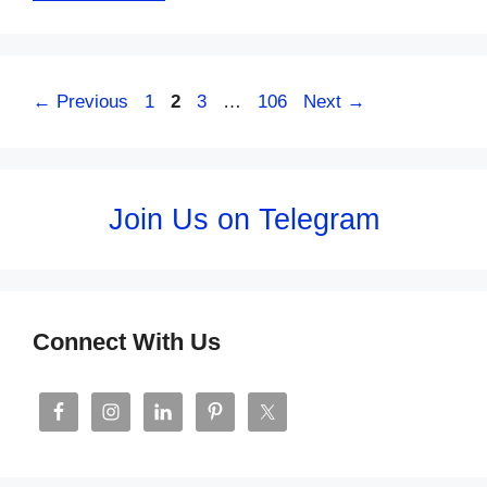
Page
Page
Page
Page
←
Previous
1
2
3
…
106
Next
→
Join Us on Telegram
Connect With Us