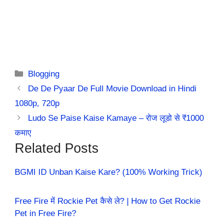
Categories
Blogging
De De Pyaar De Full Movie Download in Hindi
1080p, 720p
Ludo Se Paise Kaise Kamaye – रोज लूडो से ₹1000
कमाए
Related Posts
BGMI ID Unban Kaise Kare? (100% Working Trick)
Free Fire में Rockie Pet कैसे ले? | How to Get Rockie
Pet in Free Fire?