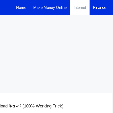
Home
Make Money Online
Internet
Finance
load कैसे करे (100% Working Trick)