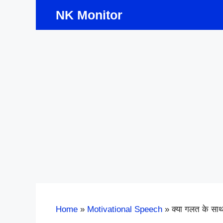
Skip
NK Monitor
to
content
Home
»
Motivational Speech
»
क्या गलत के स