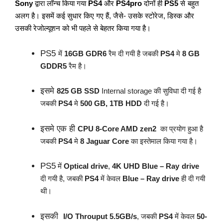
Sony
द्वारा लॉन्च किया गया
PS4
और
PS4pro
दोनों ही
PS5
से
बहुत
अलग है। इसमें कई सुधार किए गए हैं, जैसे- उसके स्टोरेज, डिस्क और
उसकी रेजोल्यूशन को भी पहले से बेहतर किया गया है।
PS5
में
16GB GDR6
रैम दी गयी है जबकी
PS4
मे
8 GB
GDDR5
रैम है।
इसमे
825 GB SSD
Internal storage की सुविधा दी गई है
जबकी
PS4
मे
500 GB, 1TB HDD
दी गई है।
इसमे एक ही
CPU 8-Core AMD zen2
का प्रयोग हुआ है
जबकी
PS4
मे
8 Jaguar Core
का इस्तेमाल किया गया है।
PS5
में
Optical drive
,
4K UHD Blue – Ray
drive
दी गयी है, जबकी
PS4
में केवल
Blue – Ray drive
ही दी गयी
थी।
इसकी
I/O Throuput 5.5GB/s
, जबकी
PS4
में केवल
50-