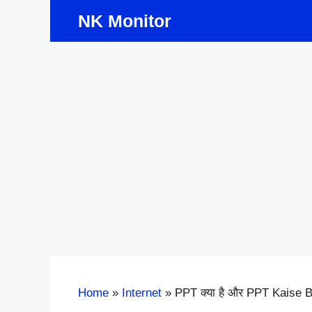
Skip
NK Monitor
to
content
Home
»
Internet
»
PPT क्या है और PPT Kaise 