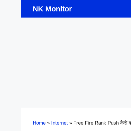
Skip
NK Monitor
to
content
Home
»
Internet
»
Free Fire Rank Push कैसे क