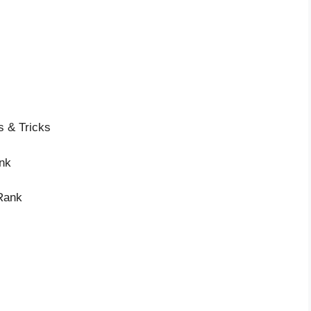
s & Tricks
ank
 Rank