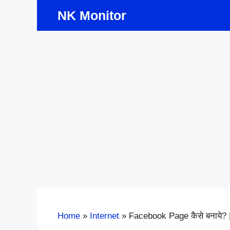
Skip
NK Monitor
to
content
Home
»
Internet
»
Facebook Page कैसे बनाये?