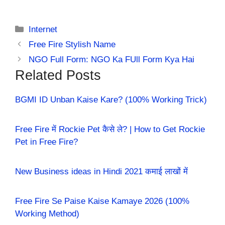
Categories
Internet
Free Fire Stylish Name
NGO Full Form: NGO Ka FUll Form Kya Hai
Related Posts
BGMI ID Unban Kaise Kare? (100% Working Trick)
Free Fire में Rockie Pet कैसे ले? | How to Get Rockie
Pet in Free Fire?
New Business ideas in Hindi 2021 कमाई लाखों में
Free Fire Se Paise Kaise Kamaye 2026 (100%
Working Method)