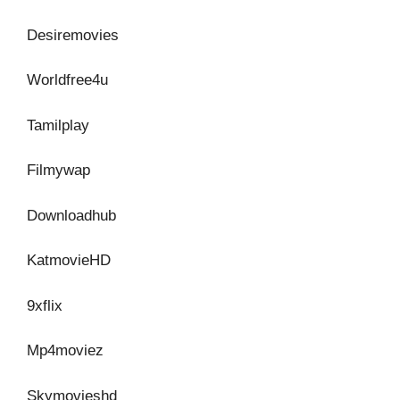
Desiremovies
Worldfree4u
Tamilplay
Filmywap
Downloadhub
KatmovieHD
9xflix
Mp4moviez
Skymovieshd