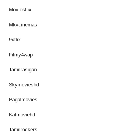
Moviesflix
Mkvcinemas
9xflix
Filmy4wap
Tamilrasigan
Skymovieshd
Pagalmovies
Katmoviehd
Tamilrockers