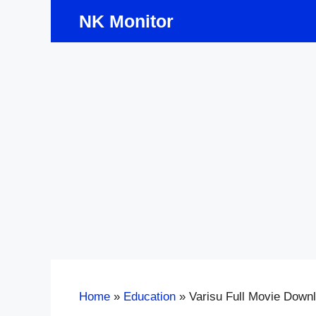
Skip
NK Monitor
to
content
Home
»
Education
»
Varisu Full Movie Down