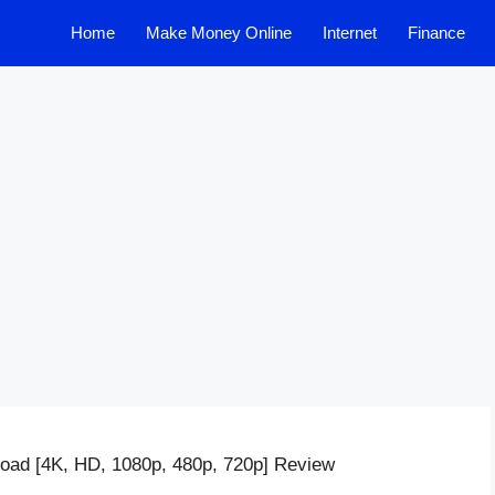
Home
Make Money Online
Internet
Finance
load [4K, HD, 1080p, 480p, 720p] Review