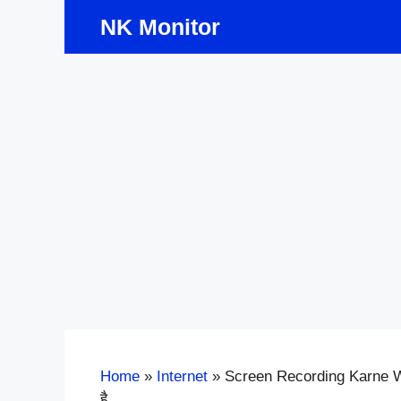
Skip
NK Monitor
to
content
Home
»
Internet
»
Screen Recording Karne Wal
है