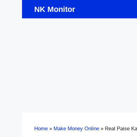
Skip
NK Monitor
to
content
Home
»
Make Money Online
»
Real Paise Ka