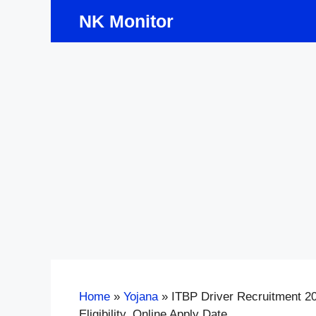
Skip
NK Monitor
to
content
Home
»
Yojana
»
ITBP Driver Recruitment 20
Eligibility, Online Apply Date