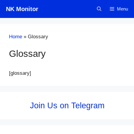
Skip
NK Monitor
Menu
to
content
Home
»
Glossary
Glossary
[glossary]
Join Us on Telegram